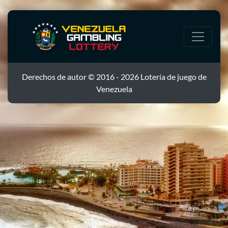
Derechos de autor © 2016 - 2026 Lotería de juego de
Venezuela