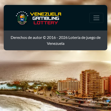
Derechos de autor © 2016 - 2026 Lotería de juego de
Venezuela