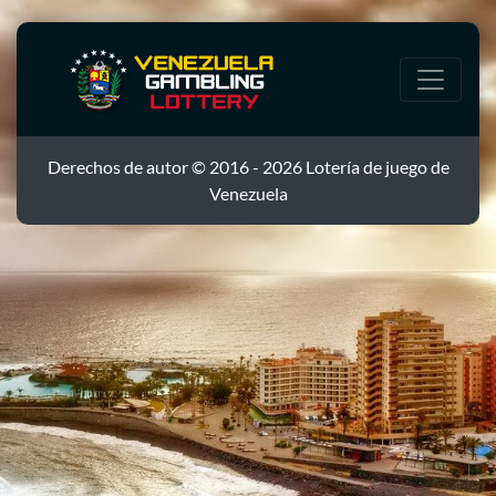
Derechos de autor © 2016 - 2026 Lotería de juego de
Venezuela