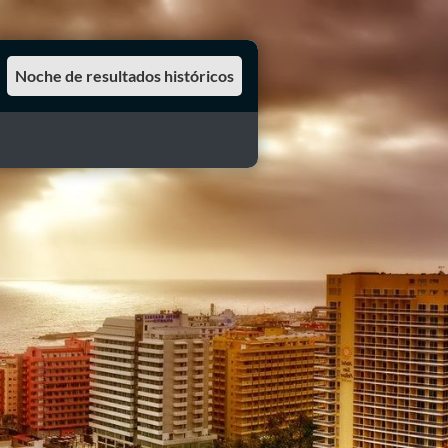
Noche de resultados históricos