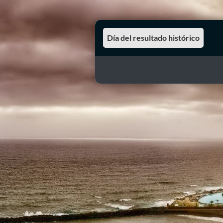
Día del resultado histórico