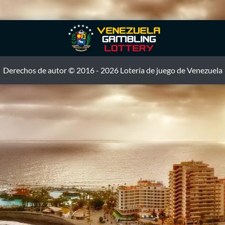
Derechos de autor © 2016 - 2026 Lotería de juego de Venezuela