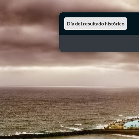
Día del resultado histórico