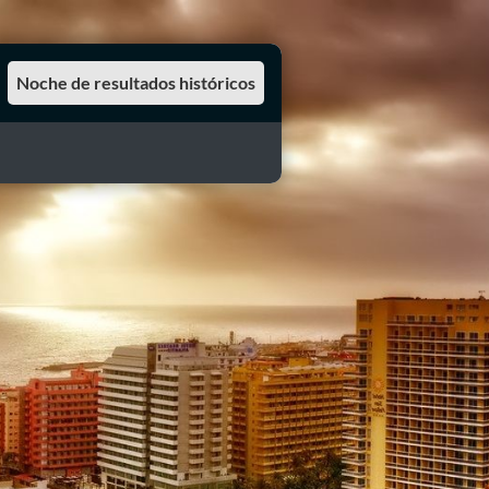
Noche de resultados históricos