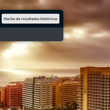
Noche de resultados históricos