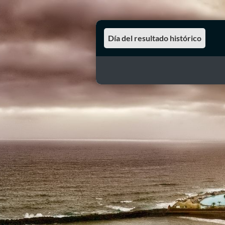
Día del resultado histórico