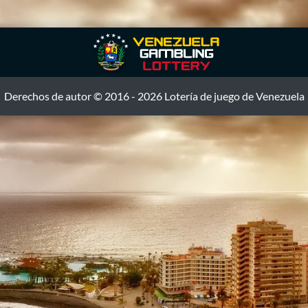
Derechos de autor © 2016 - 2026 Lotería de juego de Venezuela