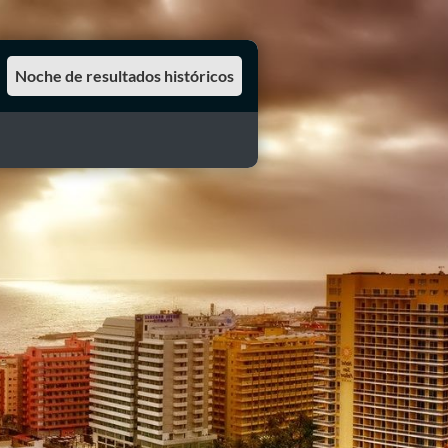
Noche de resultados históricos