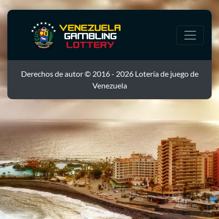
Derechos de autor © 2016 - 2026 Lotería de juego de
Venezuela