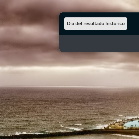
Día del resultado histórico