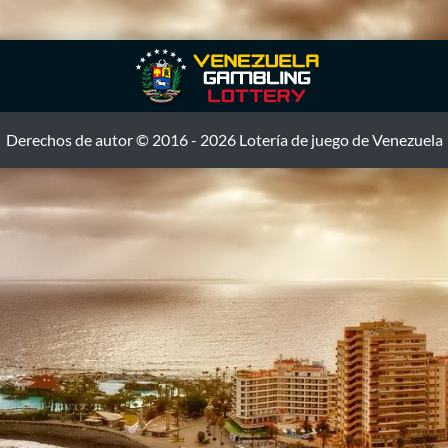
Derechos de autor © 2016 - 2026 Lotería de juego de Venezuela