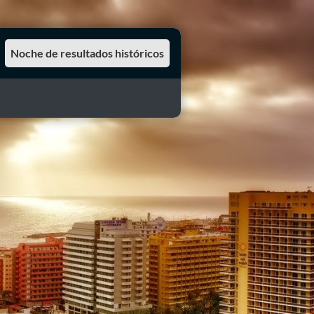
Noche de resultados históricos