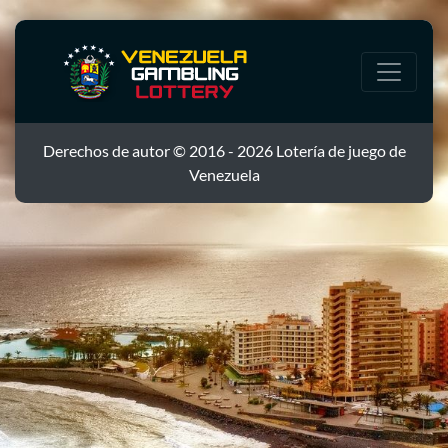
Derechos de autor © 2016 - 2026 Lotería de juego de
Venezuela