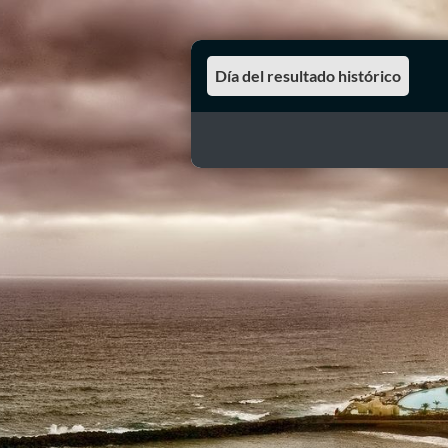
Día del resultado histórico