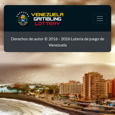
Derechos de autor © 2016 - 2026 Lotería de juego de
Venezuela