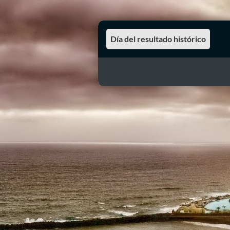
Día del resultado histórico