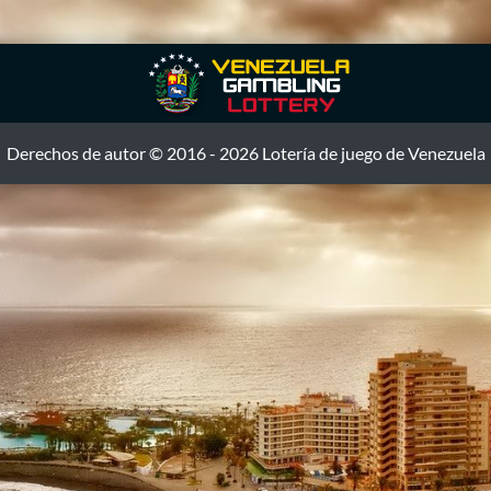
Derechos de autor © 2016 - 2026 Lotería de juego de Venezuela