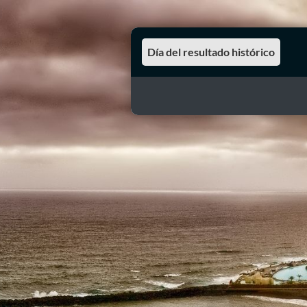
Día del resultado histórico