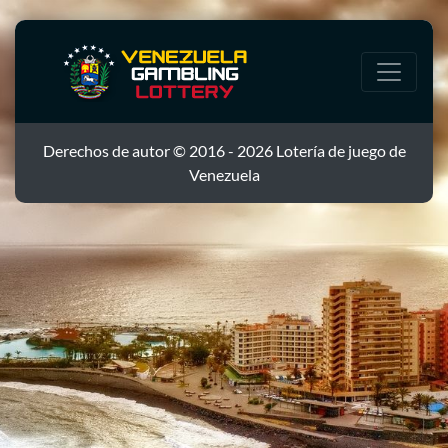
Derechos de autor © 2016 - 2026 Lotería de juego de
Venezuela