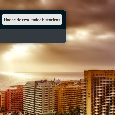
Noche de resultados históricos