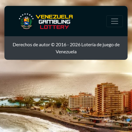
Derechos de autor © 2016 - 2026 Lotería de juego de
Venezuela