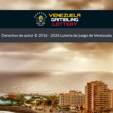
Derechos de autor © 2016 - 2026 Lotería de juego de Venezuela