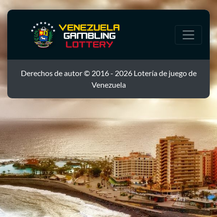
Derechos de autor © 2016 - 2026 Lotería de juego de
Venezuela