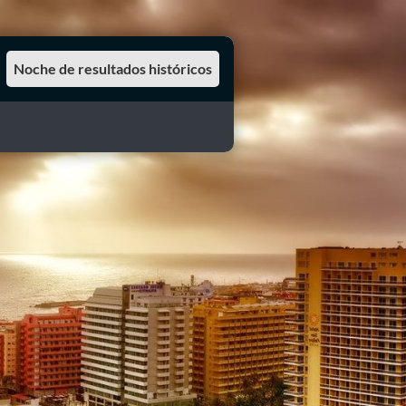
Noche de resultados históricos