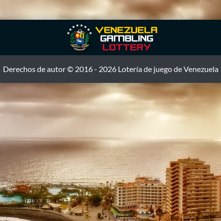
Derechos de autor © 2016 - 2026 Lotería de juego de Venezuela