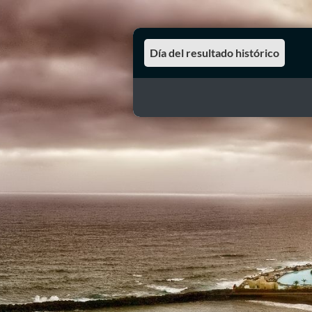
Día del resultado histórico