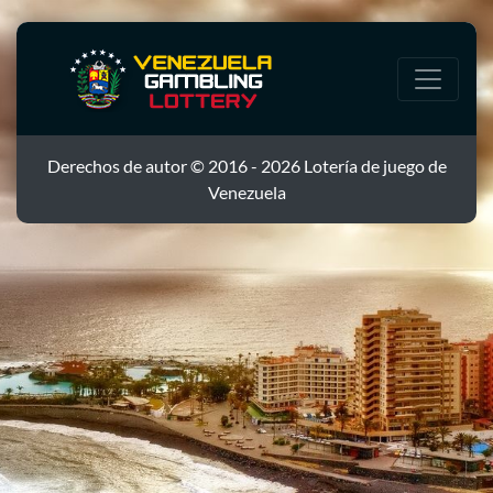
Derechos de autor © 2016 - 2026 Lotería de juego de
Venezuela