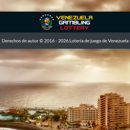
Derechos de autor © 2016 - 2026 Lotería de juego de Venezuela