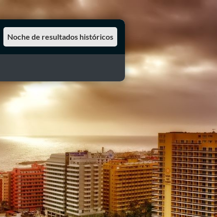
Noche de resultados históricos