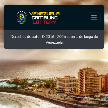
Derechos de autor © 2016 - 2026 Lotería de juego de
Venezuela