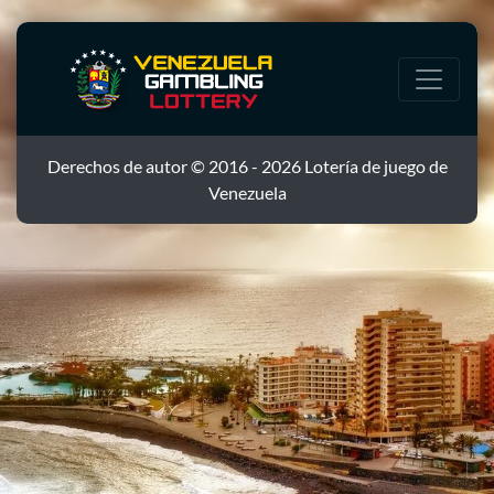
Derechos de autor © 2016 - 2026 Lotería de juego de
Venezuela