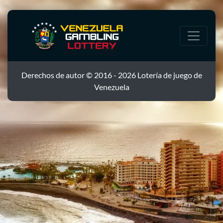
Derechos de autor © 2016 - 2026 Lotería de juego de
Venezuela