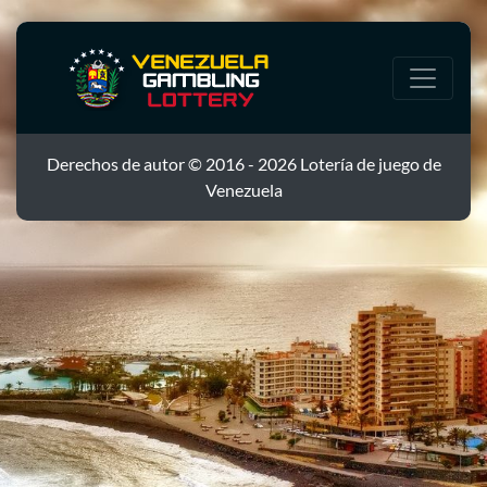
Derechos de autor © 2016 - 2026 Lotería de juego de
Venezuela