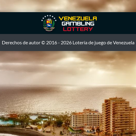
Derechos de autor © 2016 - 2026 Lotería de juego de Venezuela