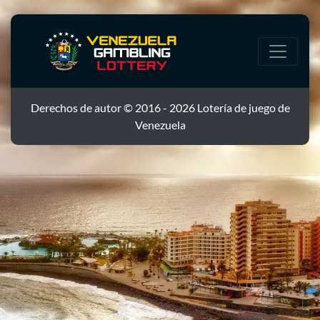
Derechos de autor © 2016 - 2026 Lotería de juego de
Venezuela