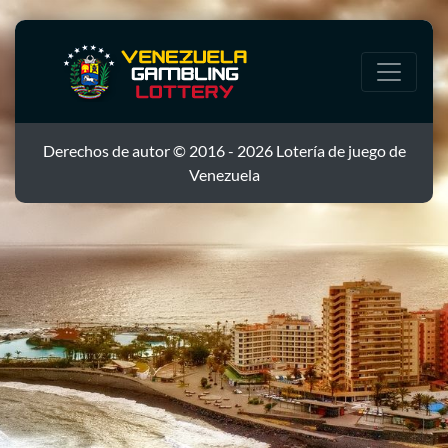
Derechos de autor © 2016 - 2026 Lotería de juego de
Venezuela