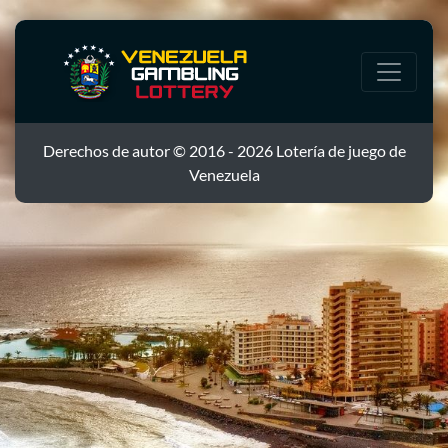
Derechos de autor © 2016 - 2026 Lotería de juego de
Venezuela