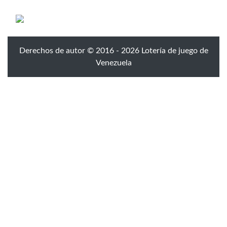
Derechos de autor © 2016 - 2026 Lotería de juego de
Venezuela