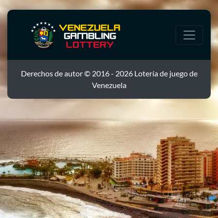
Derechos de autor © 2016 - 2026 Lotería de juego de
Venezuela