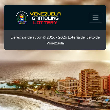
Derechos de autor © 2016 - 2026 Lotería de juego de
Venezuela