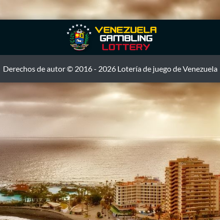
Derechos de autor © 2016 - 2026 Lotería de juego de Venezuela