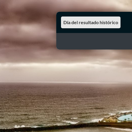
Día del resultado histórico