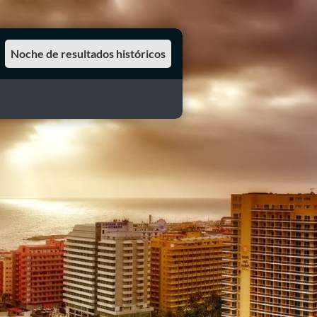
Noche de resultados históricos