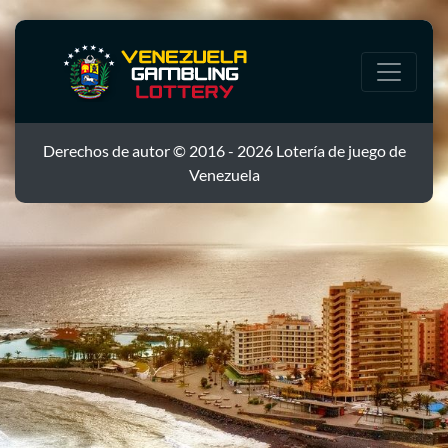
Derechos de autor © 2016 - 2026 Lotería de juego de
Venezuela