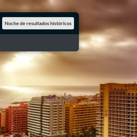
Noche de resultados históricos