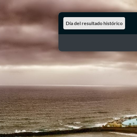
Día del resultado histórico