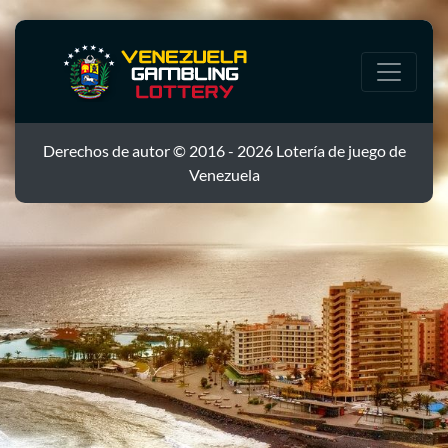
Derechos de autor © 2016 - 2026 Lotería de juego de
Venezuela