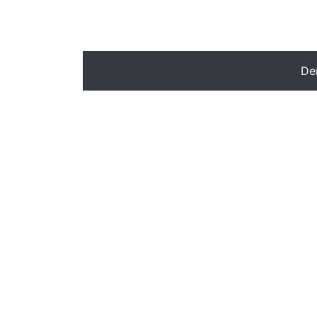
Día del resultado histórico
De