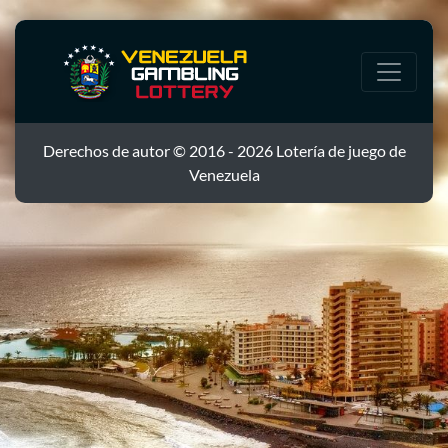
Derechos de autor © 2016 - 2026 Lotería de juego de
Venezuela