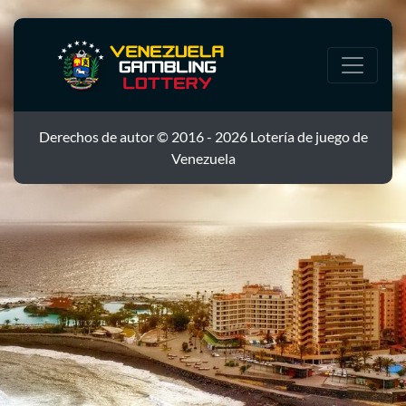
Derechos de autor © 2016 - 2026 Lotería de juego de
Venezuela