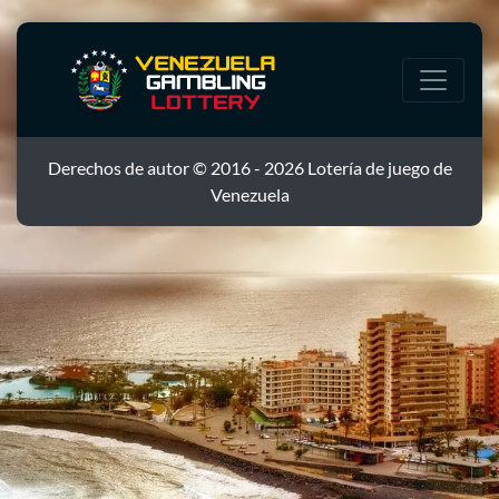
Derechos de autor © 2016 - 2026 Lotería de juego de
Venezuela