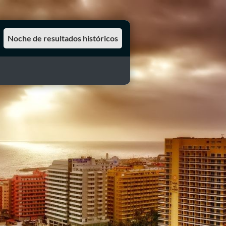
Noche de resultados históricos