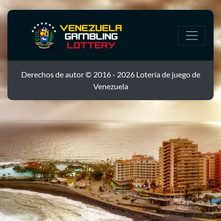
Derechos de autor © 2016 - 2026 Lotería de juego de
Venezuela