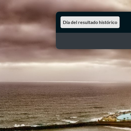
Día del resultado histórico