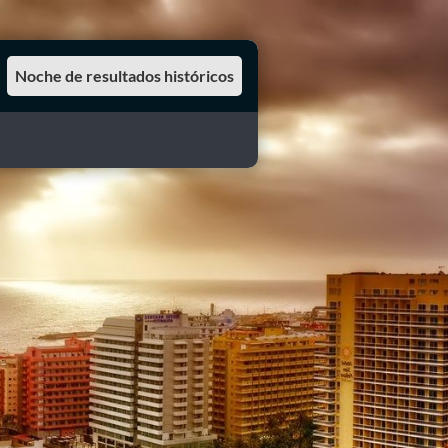
Noche de resultados históricos